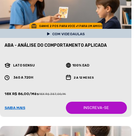
GANHE 2 POS PARA VOCE +1 PARA UM AMIGO
COM VIDEOAULAS
ABA - ANÁLISE DO COMPORTAMENTO APLICADA
LATO SENSU
100% EAD
360 A 720H
2 A 12 MESES
18X R$ 86,00/Mês
18X R$ 387,00/Mês
INSCREVA-SE
SAIBA MAIS