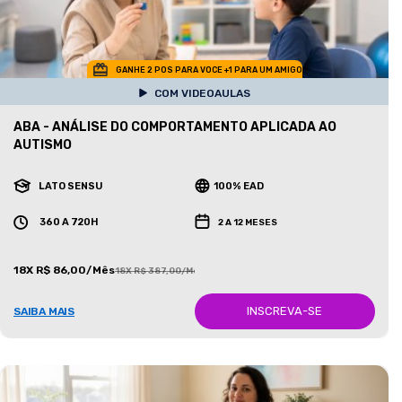
GANHE 2 POS PARA VOCE +1 PARA UM AMIGO
COM VIDEOAULAS
ABA - ANÁLISE DO COMPORTAMENTO APLICADA AO
AUTISMO
LATO SENSU
100% EAD
360 A 720H
2 A 12 MESES
18X R$ 86,00/Mês
18X R$ 387,00/Mês
INSCREVA-SE
SAIBA MAIS