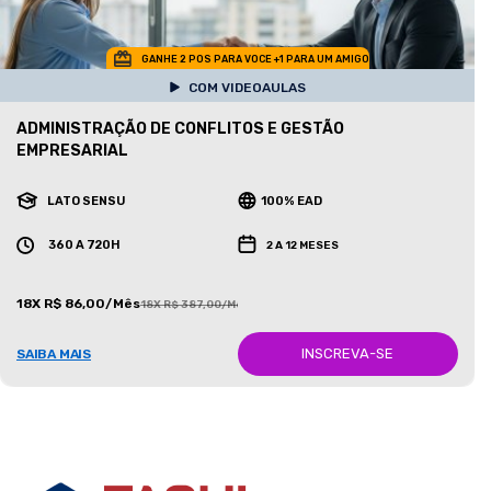
GANHE 2 POS PARA VOCE +1 PARA UM AMIGO
COM VIDEOAULAS
ADMINISTRAÇÃO DE CONFLITOS E GESTÃO
EMPRESARIAL
LATO SENSU
100% EAD
360 A 720H
2 A 12 MESES
18X R$ 86,00/Mês
18X R$ 387,00/Mês
INSCREVA-SE
SAIBA MAIS