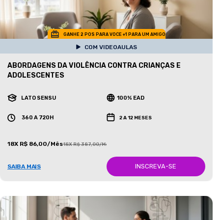
GANHE 2 POS PARA VOCE +1 PARA UM AMIGO
COM VIDEOAULAS
ABORDAGENS DA VIOLÊNCIA CONTRA CRIANÇAS E
ADOLESCENTES
LATO SENSU
100% EAD
360 A 720H
2 A 12 MESES
18X R$ 86,00/Mês
18X R$ 387,00/Mês
INSCREVA-SE
SAIBA MAIS