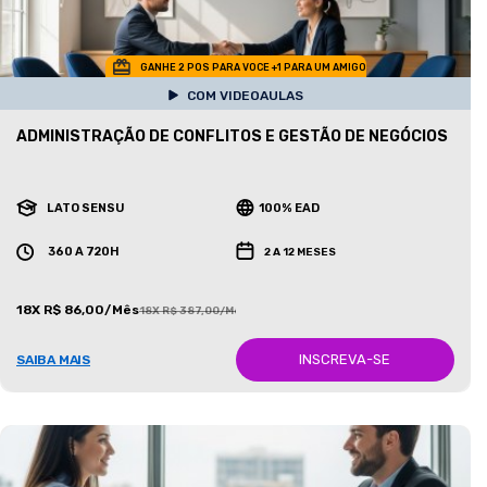
GANHE 2 POS PARA VOCE +1 PARA UM AMIGO
COM VIDEOAULAS
ADMINISTRAÇÃO DE CONFLITOS E GESTÃO DE NEGÓCIOS
LATO SENSU
100% EAD
360 A 720H
2 A 12 MESES
18X R$ 86,00/Mês
18X R$ 387,00/Mês
INSCREVA-SE
SAIBA MAIS