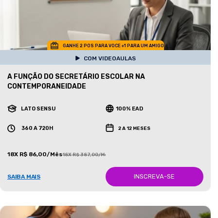
GANHE 2 POS PARA VOCE +1 PARA UM AMIGO
COM VIDEOAULAS
A FUNÇÃO DO SECRETÁRIO ESCOLAR NA
CONTEMPORANEIDADE
LATO SENSU
100% EAD
360 A 720H
2 A 12 MESES
18X R$ 86,00/Mês
18X R$ 387,00/Mês
INSCREVA-SE
SAIBA MAIS