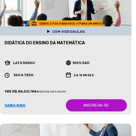
GANHE 2 POS PARA VOCE +1 PARA UM AMIGO
COM VIDEOAULAS
DIDÁTICA DO ENSINO DA MATEMÁTICA
LATO SENSU
100% EAD
360 A 720H
2 A 12 MESES
18X R$ 86,00/Mês
18X R$ 387,00/Mês
INSCREVA-SE
SAIBA MAIS