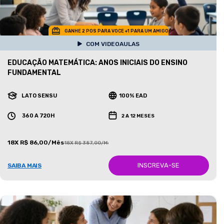
GANHE 2 POS PARA VOCE +1 PARA UM AMIGO
COM VIDEOAULAS
EDUCAÇÃO MATEMÁTICA: ANOS INICIAIS DO ENSINO
FUNDAMENTAL
LATO SENSU
100% EAD
360 A 720H
2 A 12 MESES
18X R$ 86,00/Mês
18X R$ 387,00/Mês
INSCREVA-SE
SAIBA MAIS