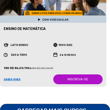
GANHE 2 POS PARA VOCE +1 PARA UM AMIGO
COM VIDEOAULAS
ENSINO DE MATEMÁTICA
LATO SENSU
100% EAD
360 A 720H
2 A 12 MESES
18X R$ 86,00/Mês
18X R$ 387,00/Mês
INSCREVA-SE
SAIBA MAIS