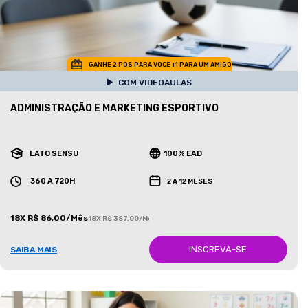
GANHE 2 POS PARA VOCE +1 PARA UM AMIGO
COM VIDEOAULAS
ADMINISTRAÇÃO E MARKETING ESPORTIVO
LATO SENSU
100% EAD
360 A 720H
2 A 12 MESES
18X R$ 86,00/Mês
18X R$ 387,00/Mês
INSCREVA-SE
SAIBA MAIS