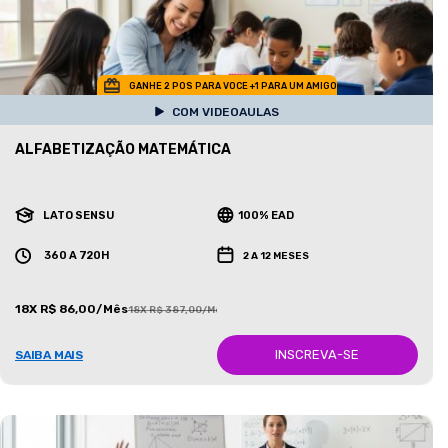
GANHE 2 POS PARA VOCE +1 PARA UM AMIGO
COM VIDEOAULAS
ALFABETIZAÇÃO MATEMÁTICA
LATO SENSU
100% EAD
360 A 720H
2 A 12 MESES
18X R$ 86,00/Mês
18X R$ 387,00/Mês
INSCREVA-SE
SAIBA MAIS