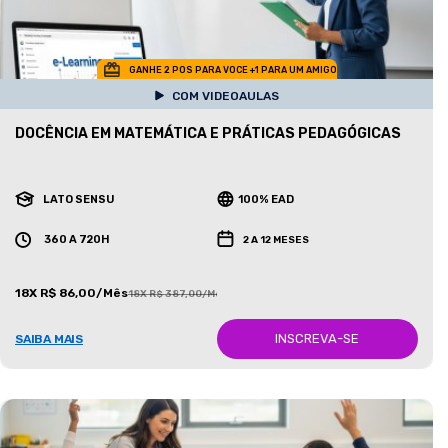
GANHE 2 POS PARA VOCE +1 PARA UM AMIGO
COM VIDEOAULAS
DOCÊNCIA EM MATEMÁTICA E PRÁTICAS PEDAGÓGICAS
LATO SENSU
100% EAD
360 A 720H
2 A 12 MESES
18X R$ 86,00/Mês
18X R$ 387,00/Mês
INSCREVA-SE
SAIBA MAIS