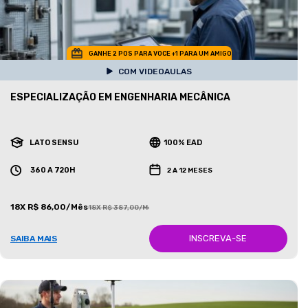
GANHE 2 POS PARA VOCE +1 PARA UM AMIGO
COM VIDEOAULAS
ESPECIALIZAÇÃO EM ENGENHARIA MECÂNICA
LATO SENSU
100% EAD
360 A 720H
2 A 12 MESES
18X R$ 86,00/Mês
18X R$ 387,00/Mês
INSCREVA-SE
SAIBA MAIS