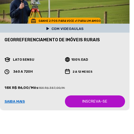
GANHE 2 POS PARA VOCE +1 PARA UM AMIGO
COM VIDEOAULAS
GEORREFERENCIAMENTO DE IMÓVEIS RURAIS
LATO SENSU
100% EAD
360 A 720H
2 A 12 MESES
18X R$ 86,00/Mês
18X R$ 387,00/Mês
INSCREVA-SE
SAIBA MAIS