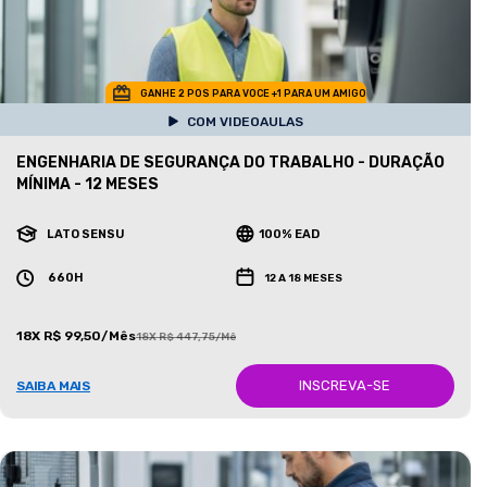
GANHE 2 POS PARA VOCE +1 PARA UM AMIGO
COM VIDEOAULAS
ENGENHARIA DE SEGURANÇA DO TRABALHO - DURAÇÃO
MÍNIMA - 12 MESES
LATO SENSU
100% EAD
660H
12 A 18 MESES
18X R$ 99,50/Mês
18X R$ 447,75/Mês
INSCREVA-SE
SAIBA MAIS