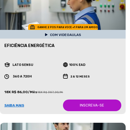
GANHE 2 POS PARA VOCE +1 PARA UM AMIGO
COM VIDEOAULAS
EFICIÊNCIA ENERGÉTICA
LATO SENSU
100% EAD
360 A 720H
2 A 12 MESES
18X R$ 86,00/Mês
18X R$ 387,00/Mês
INSCREVA-SE
SAIBA MAIS