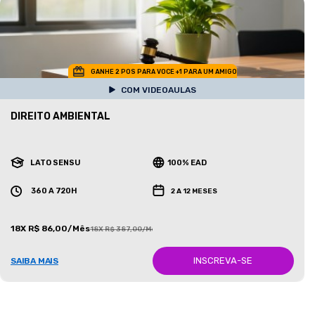
GANHE 2 POS PARA VOCE +1 PARA UM AMIGO
COM VIDEOAULAS
DIREITO AMBIENTAL
LATO SENSU
100% EAD
360 A 720H
2 A 12 MESES
18X R$ 86,00/Mês
18X R$ 387,00/Mês
INSCREVA-SE
SAIBA MAIS