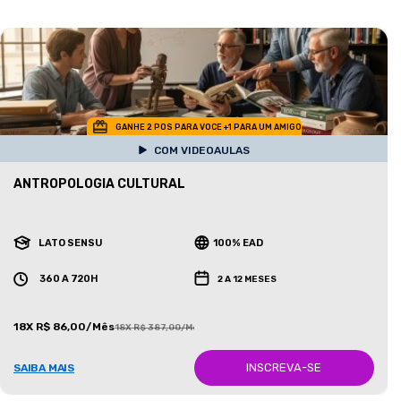
GANHE 2 POS PARA VOCE +1 PARA UM AMIGO
COM VIDEOAULAS
ANTROPOLOGIA CULTURAL
LATO SENSU
100% EAD
360 A 720H
2 A 12 MESES
18X R$ 86,00/Mês
18X R$ 387,00/Mês
INSCREVA-SE
SAIBA MAIS