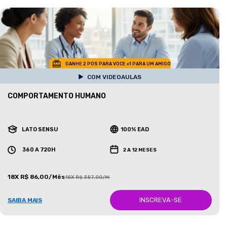
GANHE 2 POS PARA VOCE +1 PARA UM AMIGO
COM VIDEOAULAS
COMPORTAMENTO HUMANO
LATO SENSU
100% EAD
360 A 720H
2 A 12 MESES
18X R$ 86,00/Mês
18X R$ 387,00/Mês
INSCREVA-SE
SAIBA MAIS