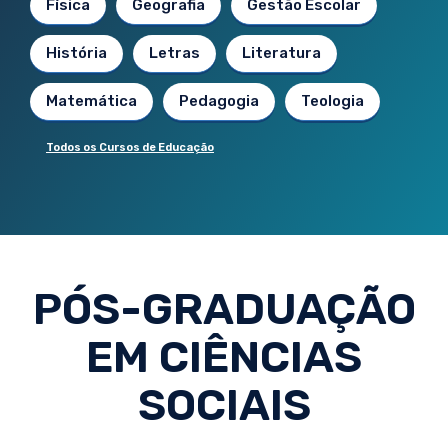
Física
Geografia
Gestão Escolar
História
Letras
Literatura
Matemática
Pedagogia
Teologia
Todos os Cursos de Educação
PÓS-GRADUAÇÃO
EM CIÊNCIAS
SOCIAIS