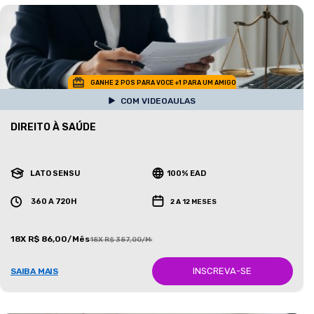
GANHE 2 POS PARA VOCE +1 PARA UM AMIGO
COM VIDEOAULAS
DIREITO À SAÚDE
LATO SENSU
100% EAD
360 A 720H
2 A 12 MESES
18X R$ 86,00/Mês
18X R$ 387,00/Mês
INSCREVA-SE
SAIBA MAIS