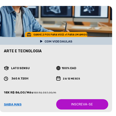
GANHE 2 POS PARA VOCE +1 PARA UM AMIGO
COM VIDEOAULAS
ARTE E TECNOLOGIA
LATO SENSU
100% EAD
360 A 720H
2 A 12 MESES
18X R$ 86,00/Mês
18X R$ 387,00/Mês
INSCREVA-SE
SAIBA MAIS