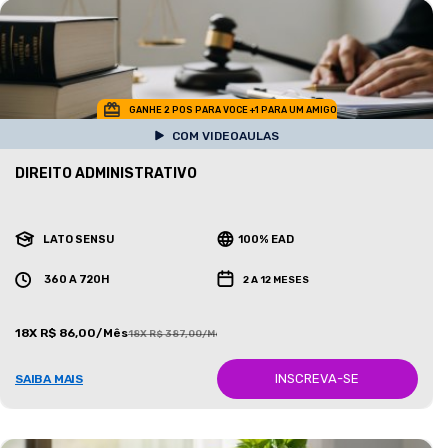
GANHE 2 POS PARA VOCE +1 PARA UM AMIGO
COM VIDEOAULAS
DIREITO ADMINISTRATIVO
LATO SENSU
100% EAD
360 A 720H
2 A 12 MESES
18X R$ 86,00/Mês
18X R$ 387,00/Mês
INSCREVA-SE
SAIBA MAIS