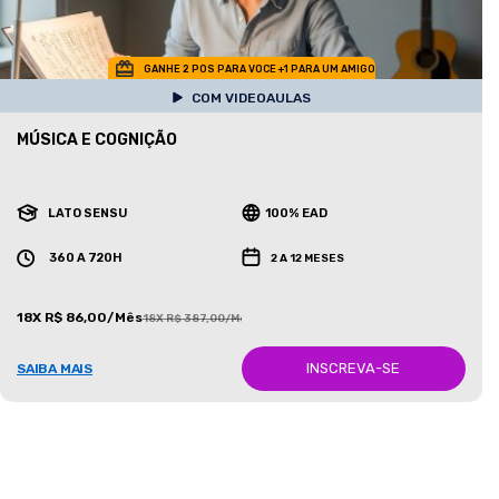
GANHE 2 POS PARA VOCE +1 PARA UM AMIGO
COM VIDEOAULAS
MÚSICA E COGNIÇÃO
LATO SENSU
100% EAD
360 A 720H
2 A 12 MESES
18X R$ 86,00/Mês
18X R$ 387,00/Mês
INSCREVA-SE
SAIBA MAIS