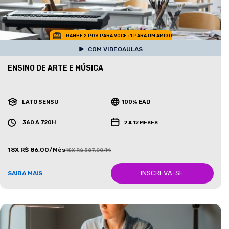
GANHE 2 POS PARA VOCE +1 PARA UM AMIGO
COM VIDEOAULAS
ENSINO DE ARTE E MÚSICA
LATO SENSU
100% EAD
360 A 720H
2 A 12 MESES
18X R$ 86,00/Mês
18X R$ 387,00/Mês
INSCREVA-SE
SAIBA MAIS