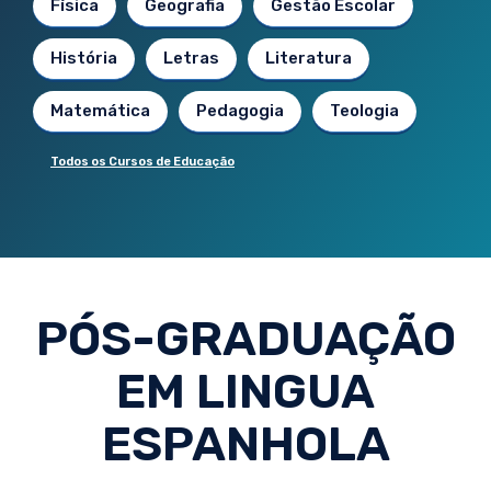
Física
Geografia
Gestão Escolar
História
Letras
Literatura
Matemática
Pedagogia
Teologia
Todos os Cursos de Educação
PÓS-GRADUAÇÃO
EM LINGUA
ESPANHOLA