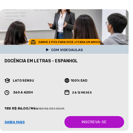
GANHE 2 POS PARA VOCE +1 PARA UM AMIGO
COM VIDEOAULAS
DOCÊNCIA EM LETRAS - ESPANHOL
LATO SENSU
100% EAD
360 A 420H
2 A 12 MESES
18X R$ 86,00/Mês
18X R$ 387,00/Mês
INSCREVA-SE
SAIBA MAIS