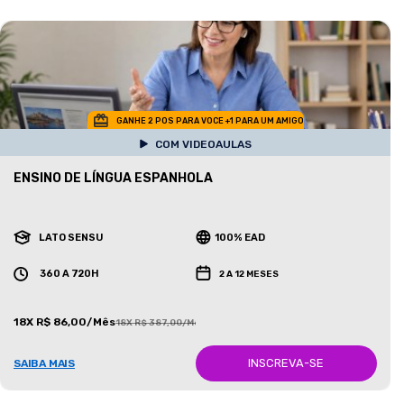
GANHE 2 POS PARA VOCE +1 PARA UM AMIGO
COM VIDEOAULAS
ENSINO DE LÍNGUA ESPANHOLA
LATO SENSU
100% EAD
360 A 720H
2 A 12 MESES
18X R$ 86,00/Mês
18X R$ 387,00/Mês
INSCREVA-SE
SAIBA MAIS